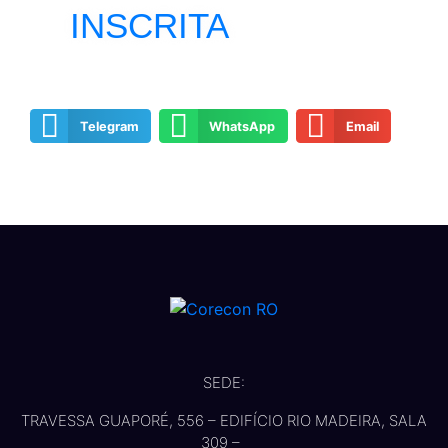
INSCRITA
Telegram
WhatsApp
Email
SEDE:
TRAVESSA GUAPORÉ, 556 – EDIFÍCIO RIO MADEIRA, SALA
309 –