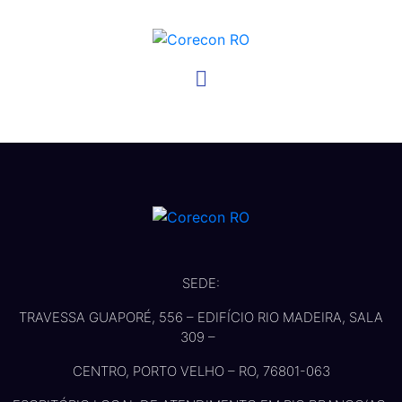
SEDE:
TRAVESSA GUAPORÉ, 556 – EDIFÍCIO RIO MADEIRA, SALA
309 –
CENTRO, PORTO VELHO – RO, 76801-063