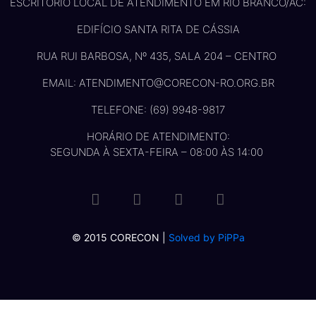
ESCRITÓRIO LOCAL DE ATENDIMENTO EM RIO BRANCO/AC:
EDIFÍCIO SANTA RITA DE CÁSSIA
RUA RUI BARBOSA, Nº 435, SALA 204 – CENTRO
EMAIL: ATENDIMENTO@CORECON-RO.ORG.BR
TELEFONE: (69) 9948-9817
HORÁRIO DE ATENDIMENTO:
SEGUNDA À SEXTA-FEIRA – 08:00 ÀS 14:00
© 2015 CORECON |
Solved by PiPPa