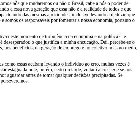
s, somos nós que mudaremos ou não o Brasil, cabe a nós o poder de
inando a essa nova geração que essa não é a realidade de todos e que
mpactuando das mesmas atrocidades, inclusive levando a deduzir, que
ho e somos os responsáveis por fomentar a nossa economia, portanto o
va neste momento de turbulência na economia e na política?” e
é desesperador, o que justifica a minha encucação. Daí, percebe-se o
s, nos benefícios, na geração de emprego e no coletivo, mas no medo,
as como essas acabam levando o indivíduo ao erro, muitas vezes é
ar estagnada hoje, porém, cedo ou tarde, voltará a crescer e se nos
or aguardar antes de tomar qualquer decisões precipitadas. Se
, perseveremos.