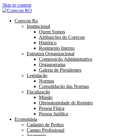
Skip to content
Corecon Ro
Institucional
Quem Somos
Atribuições do Corecon
Histórico
Regimento Interno
Estrutura Organizacional
Composição Administrativa
Organograma
Galeria de Presidentes
Legislação
Normas
Consolidação das Normas
Fiscalização
Missão
Obrigatoriedade de Registro
Pessoa Física
Pessoa Jurídica
Economista
Cadastro de Peritos
Campo Profissional
Juramento