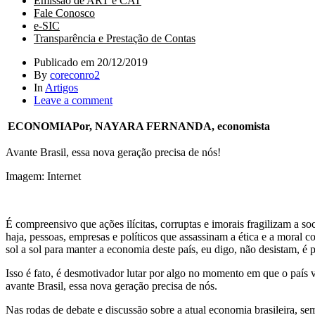
Emissão de ART e CAT
Fale Conosco
e-SIC
Transparência e Prestação de Contas
Publicado em
20/12/2019
By
coreconro2
In
Artigos
Leave a comment
ECONOMIA
Por, NAYARA FERNANDA, economista
Avante Brasil, essa nova geração precisa de nós!
Imagem: Internet
É compreensivo que ações ilícitas, corruptas e imorais fragilizam a so
haja, pessoas, empresas e políticos que assassinam a ética e a moral c
sol a sol para manter a economia deste país, eu digo, não desistam, é 
Isso é fato, é desmotivador lutar por algo no momento em que o país v
avante Brasil, essa nova geração precisa de nós.
Nas rodas de debate e discussão sobre a atual economia brasileira, se