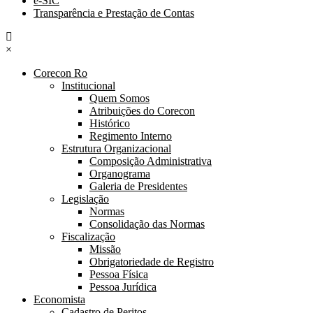
e-SIC
Transparência e Prestação de Contas
×
Corecon Ro
Institucional
Quem Somos
Atribuições do Corecon
Histórico
Regimento Interno
Estrutura Organizacional
Composição Administrativa
Organograma
Galeria de Presidentes
Legislação
Normas
Consolidação das Normas
Fiscalização
Missão
Obrigatoriedade de Registro
Pessoa Física
Pessoa Jurídica
Economista
Cadastro de Peritos