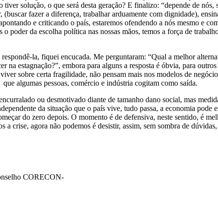
ão tiver solução, o que será desta geração? E finalizo: “depende de nó
tar, (buscar fazer a diferença, trabalhar arduamente com dignidade), ens
ó apontando e criticando o país, estaremos ofendendo a nós mesmo e co
s o poder da escolha política nas nossas mãos, temos a força de trabal
spondê-la, fiquei encucada. Me perguntaram: “Qual a melhor alternati
r na estagnação?”, embora para alguns a resposta é óbvia, para outros 
 viver sobre certa fragilidade, não pensam mais nos modelos de negócio
ão que algumas pessoas, comércio e indústria cogitam como saída.
 encurralado ou desmotivado diante de tamanho dano social, mas medid
ependente da situação que o país vive, tudo passa, a economia pode est
omeçar do zero depois. O momento é de defensiva, neste sentido, é melh
os a crise, agora não podemos é desistir, assim, sem sombra de dúvidas
o conselho CORECON-