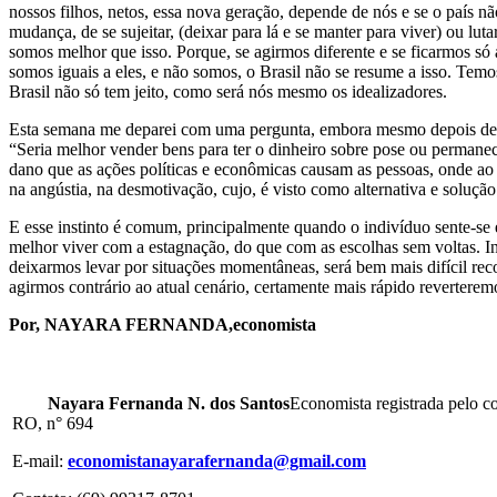
nossos filhos, netos, essa nova geração, depende de nós e se o país n
mudança, de se sujeitar, (deixar para lá e se manter para viver) ou lu
somos melhor que isso. Porque, se agirmos diferente e se ficarmos s
somos iguais a eles, e não somos, o Brasil não se resume a isso. Temo
Brasil não só tem jeito, como será nós mesmo os idealizadores.
Esta semana me deparei com uma pergunta, embora mesmo depois de re
“Seria melhor vender bens para ter o dinheiro sobre pose ou permanece
dano que as ações políticas e econômicas causam as pessoas, onde ao
na angústia, na desmotivação, cujo, é visto como alternativa e soluç
E esse instinto é comum, principalmente quando o indivíduo sente-se
melhor viver com a estagnação, do que com as escolhas sem voltas. Ind
deixarmos levar por situações momentâneas, será bem mais difícil rec
agirmos contrário ao atual cenário, certamente mais rápido reverterem
Por, NAYARA FERNANDA,economista
Nayara Fernanda N. dos Santos
Economista registrada pel
RO, n° 694
E-mail:
economistanayarafernanda@gmail.com