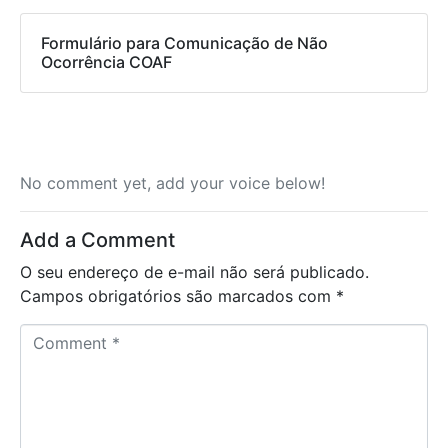
Formulário para Comunicação de Não
Ocorrência COAF
No comment yet, add your voice below!
Add a Comment
O seu endereço de e-mail não será publicado.
Campos obrigatórios são marcados com
*
C
o
m
m
e