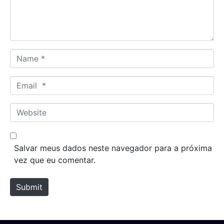
n
t
*
N
a
m
E
e
m
*
a
W
i
e
l
b
*
s
Salvar meus dados neste navegador para a próxima
i
vez que eu comentar.
t
e
Submit