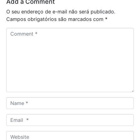
Add a Comment
O seu endereço de e-mail não será publicado.
Campos obrigatórios são marcados com
*
C
o
m
m
e
n
t
*
N
a
m
E
e
m
*
a
W