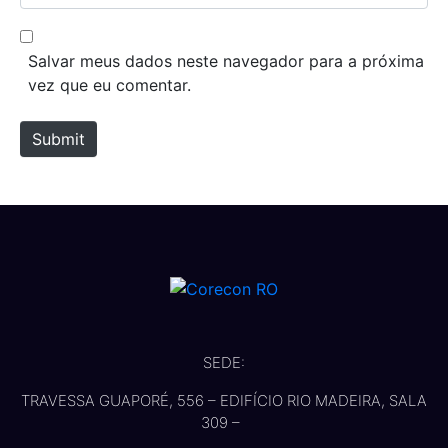
i
e
l
b
*
s
Salvar meus dados neste navegador para a próxima
i
vez que eu comentar.
t
e
Submit
SEDE:
TRAVESSA GUAPORÉ, 556 – EDIFÍCIO RIO MADEIRA, SALA
309 –